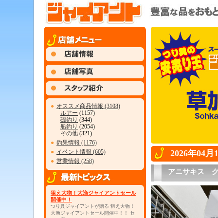
●
オススメ商品情報 (3108)
ルアー
(1157)
磯釣り
(344)
船釣り
(2054)
その他
(321)
●
釣果情報 (1176)
●
イベント情報 (605)
2026年04
●
営業情報 (258)
アニサキス グ
狙え大物！大漁ジャイアントセール
開催中！
つり具ジャイアントが贈る 狙え大物！
大漁ジャイアントセール開催中！！ セ