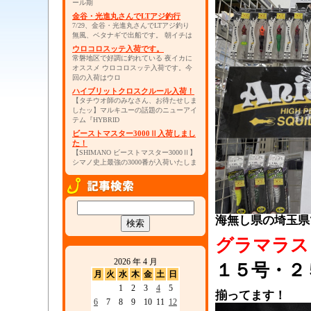
ール期
金谷・光進丸さんでLTアジ釣行
7/29、金谷・光進丸さんでLTアジ釣り
無風、ベタナギで出船です。 朝イチは
ウロコロスッテ入荷です。
常磐地区で好調に釣れている 夜イカに
オススメ ウロコロスッテ入荷です。今
回の入荷はウロ
ハイブリットクロスクルール入荷！
【タチウオ師のみなさん、お待たせしま
したッ】マルキユーの話題のニューアイ
テム『HYBRID
ビーストマスター3000Ⅱ入荷しまし
た！
【SHIMANO ビーストマスター3000Ⅱ】
シマノ史上最強の3000番が入荷いたしま
海無し県の埼玉県
グラマラス
2026 年 4 月
１５号・２
月
火
水
木
金
土
日
1
2
3
4
5
揃ってます！
6
7
8
9
10
11
12