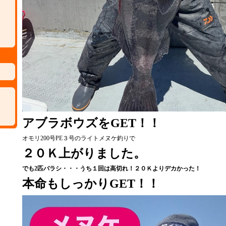
アブラボウズをGET！！
オモリ200号PE３号のライトメヌケ釣りで
２０Ｋ上がりました。
でも2匹バラシ・・・うち１回は高切れ！２０Ｋよりデカかった！
本命もしっかりGET！！