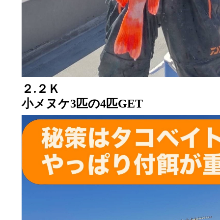
２.２Ｋ
小メヌケ3匹の4匹GET