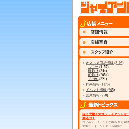
●
オススメ商品情報 (3108)
ルアー
(1157)
磯釣り
(344)
船釣り
(2054)
その他
(321)
●
釣果情報 (1176)
●
イベント情報 (605)
●
営業情報 (258)
狙え大物！大漁ジャイアントセ
開催中！
つり具ジャイアントが贈る 狙え大
大漁ジャイアントセール開催中！！