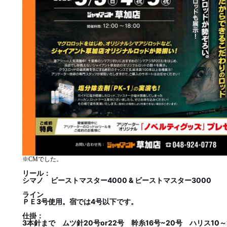
※CMでした。
リール：
シマノ ビーストマスター4000 & ビーストマスター3000
ライン
ＰＥ3号使用。宿では4号以下です。
仕掛：
3本針まで ムツ針20号or22号 幹糸16号~20号 ハリス10～