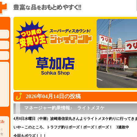
2026年04月14日の投稿
マネージャー釣果情報♪ ライトメヌケ
4月8日水曜日（中潮）波崎港信栄丸さんよりライトメヌケ釣りに行ってき
ール
いや～このところ、トラフグ釣りボーズ！ボーズ！ボーズ！ 3連敗中
物！
 セ
今回もボウズ！！！