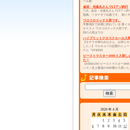
ール期
金谷・光進丸さんでLTアジ釣行
7/29、金谷・光進丸さんでLTアジ釣
無風、ベタナギで出船です。 朝イ
ウロコロスッテ入荷です。
常磐地区で好調に釣れている 夜イ
オススメ ウロコロスッテ入荷です
回の入荷はウロ
ハイブリットクロスクルール入
【タチウオ師のみなさん、お待たせ
したッ】マルキユーの話題のニュー
テム『HYBRID
ビーストマスター3000Ⅱ入荷し
た！
【SHIMANO ビーストマスター300
シマノ史上最強の3000番が入荷いた
2026 年 4 月
月
火
水
木
金
土
日
1
2
3
4
5
6
7
8
9
10
11
12