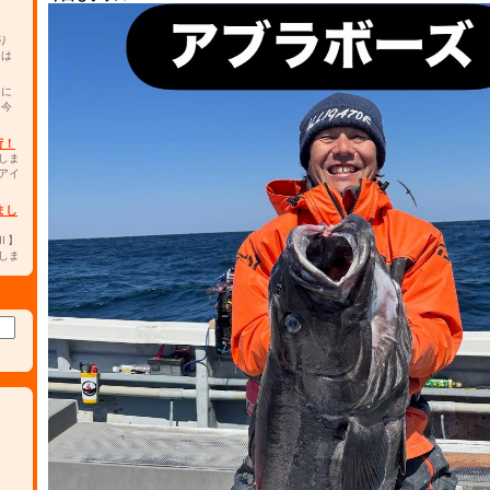
り
チは
カに
。今
荷！
しま
アイ
まし
0Ⅱ】
しま