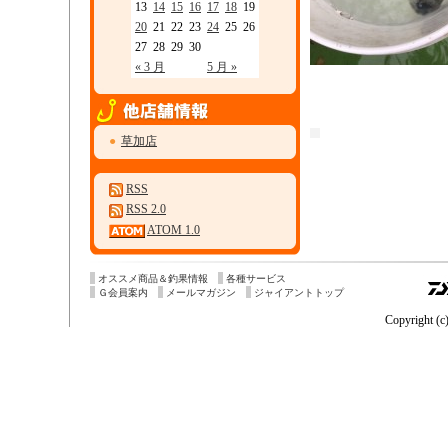
13
14
15
16
17
18
19
20
21
22
23
24
25
26
27
28
29
30
« 3 月
5 月 »
●
草加店
RSS
RSS 2.0
ATOM 1.0
オススメ商品＆釣果情報
各種サービス
Ｇ会員案内
メールマガジン
ジャイアントトップ
Copyright (c)