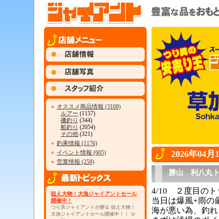
●
オススメ商品情報 (3108)
ルアー
(1157)
磯釣り
(344)
船釣り
(2054)
その他
(321)
●
釣果情報 (1176)
●
イベント情報 (605)
2026年04
●
営業情報 (258)
勝山 利八丸
4/10 ２度目の
狙え大物！大漁ジャイアントセール
当日は爆風+雨の
開催中！
つり具ジャイアントが贈る 狙え大物！
海が悪い為、釣れ
大漁ジャイアントセール開催中！！ セ