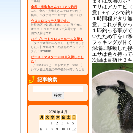
まずは浅場のポイ
ール期
エサはアカエビ（
金谷・光進丸さんでLTアジ釣行
7/29、金谷・光進丸さんでLTアジ釣り
意）+イワシで釣
無風、ベタナギで出船です。 朝イチは
１時間程アタリ無
ウロコロスッテ入荷です。
意。これが良かっ
常磐地区で好調に釣れている 夜イカに
オススメ ウロコロスッテ入荷です。今
１匹釣っる事がで
回の入荷はウロ
いたため竿をLT系
ハイブリットクロスクルール入荷！
フッキングが甘く
【タチウオ師のみなさん、お待たせしま
したッ】マルキユーの話題のニューアイ
深場に移動した後
テム『HYBRID
エサは色々持って
ビーストマスター3000Ⅱ入荷しまし
次回は目指せ３キ
た！
【SHIMANO ビーストマスター3000Ⅱ】
シマノ史上最強の3000番が入荷いたしま
2026 年 4 月
月
火
水
木
金
土
日
1
2
3
4
5
6
7
8
9
10
11
12