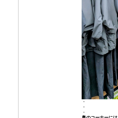
・
・
・
奥のコーナーには