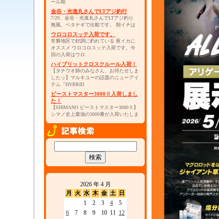
ール期
金谷・光進丸さんでLTアジ釣行
7/29、金谷・光進丸さんでLTアジ釣り
無風、ベタナギで出船です。 朝イチは
ウロコロスッテ入荷です。
常磐地区で好調に釣れている 夜イカに
オススメ ウロコロスッテ入荷です。今
回の入荷はウロ
ハイブリットクロスクルール入荷！
【タチウオ師のみなさん、お待たせしま
したッ】マルキユーの話題のニューアイ
テム『HYBRID
ビーストマスター3000Ⅱ入荷しまし
た！
【SHIMANO ビーストマスター3000Ⅱ】
シマノ史上最強の3000番が入荷いたしま
2026 年 4 月
月
火
水
木
金
土
日
1
2
3
4
5
6
7
8
9
10
11
12