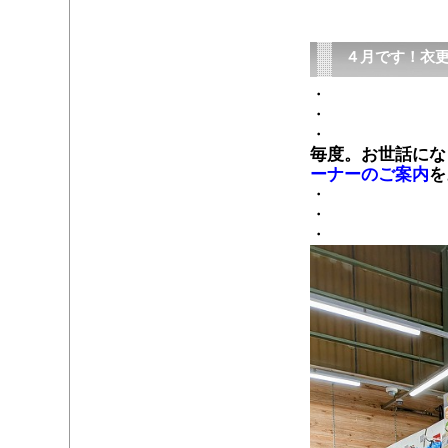
４月です！衣
・
・
・
毎度。お世話にな
ーナーのご案内
を
・
・
・