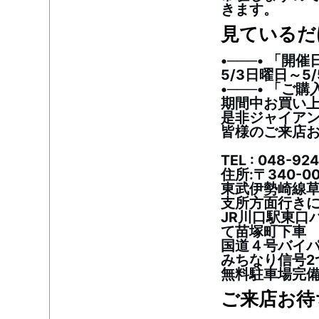
きます。
見ているだ
•───• 「開催
5/3日曜日～5
•───• 「ご購
期間中お買い
是非ジャイアン
皆様のご来店
TEL : 048-92
住所:〒340-0
東武伊勢崎線
支所方面行き
JR川口駅東口
て苗塚町下車
国道４号バイ
みちなり信号2
無料駐車場完備
ご来店お待