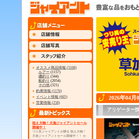
●
オススメ商品情報 (3108)
ルアー
(1157)
磯釣り
(344)
船釣り
(2054)
その他
(321)
●
釣果情報 (1176)
●
イベント情報 (605)
2026年04
●
営業情報 (258)
アリゲーター
狙え大物！大漁ジャイアントセール
開催中！
つり具ジャイアントが贈る 狙え大物！
大漁ジャイアントセール開催中！！ セ