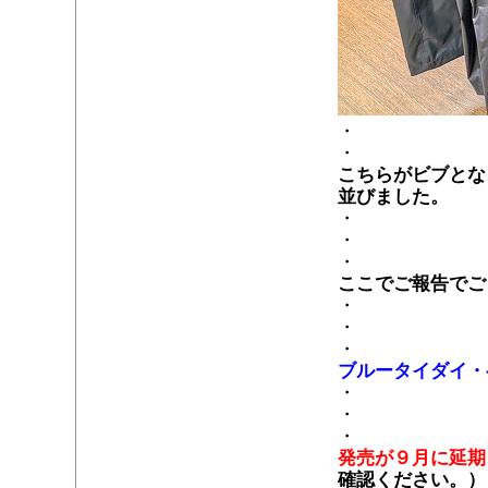
・
・
こちらがビブとな
並びました。
・
・
・
ここでご報告でご
・
・
・
ブルータイダイ・
・
・
・
発売が９月に延期
確認ください。）