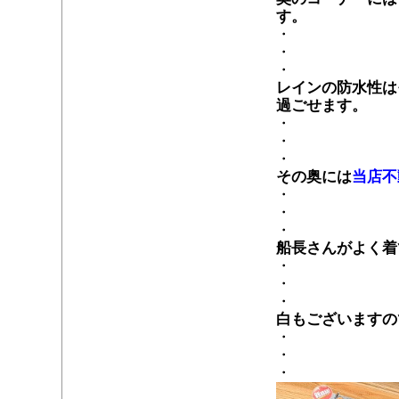
す。
・
・
・
レインの防水性は
過ごせます。
・
・
・
その奥には
当店不
・
・
・
船長さんがよく着
・
・
・
白もございますの
・
・
・