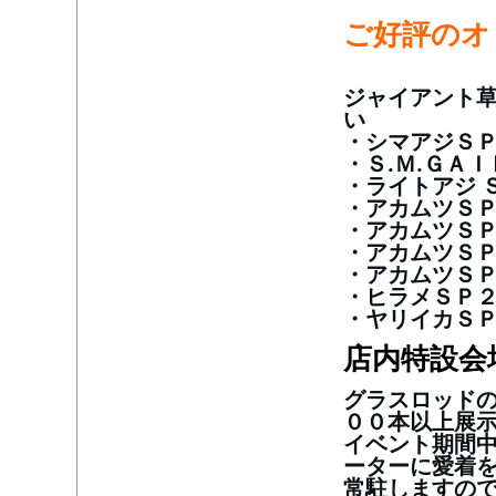
ご好評のオ
ジャイアント
い
・シマアジＳ
・Ｓ.Ｍ.ＧＡ
・ライトアジ 
・アカムツＳ
・アカムツＳＰ
・アカムツＳＰ
・アカムツＳＰ
・ヒラメＳＰ
・ヤリイカＳ
店内特設会
グラスロッド
００本以上展
イベント期間
ーターに愛着
常駐しますので