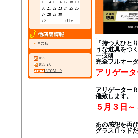
13
14
15
16
17
18
19
20
21
22
23
24
25
26
27
28
29
30
« 3 月
5 月 »
.
『持つ人ひと
●
草加店
うな道具をつ
ー技研
RSS
完全フルオー
RSS 2.0
アリゲータ
ATOM 1.0
アリゲーターＲ
催致します。
５月３日～
あの感想を再
グラスロッド