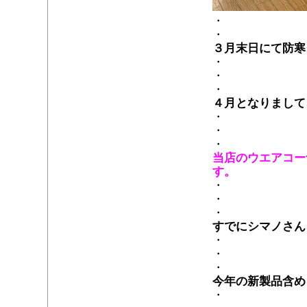
・
・
３月末日にて防寒
・
・
・
４月となりまして
・
・
・
当店のウエアコー
す。
・
・
・
すでにシマノさん
・
・
・
今年の新製品含め
・