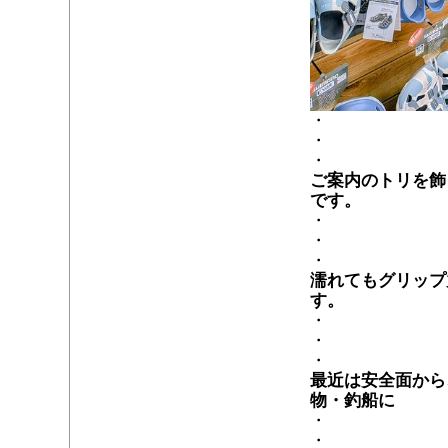
・
・
・
ご案内のトリを飾
です。
・
・
・
濡れてもグリップ
す。
・
・
・
最近は安全面から
物・釣船に
・
・