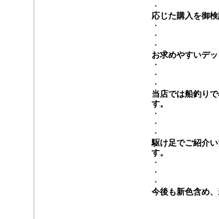
・
応じた購入を御検
・
・
・
お求めやすいデッ
・
・
・
当店では船釣りで
す。
・
・
・
駆け足でご紹介い
す。
・
・
・
今後も新色含め、