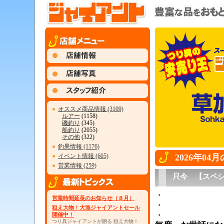
●
オススメ商品情報 (3109)
ルアー
(1158)
磯釣り
(345)
船釣り
(2055)
その他
(322)
●
釣果情報 (1176)
●
イベント情報 (605)
2026年04
●
営業情報 (259)
只今 【スペ
・
営業時間延長のお知らせ（８月）
・
狙え大物！大漁ジャイアントセール
・
開催中！
つり具ジャイアントが贈る 狙え大物！