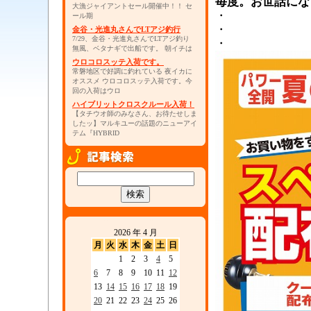
毎度。お世話にな
大漁ジャイアントセール開催中！！ セ
・
ール期
・
金谷・光進丸さんでLTアジ釣行
7/29、金谷・光進丸さんでLTアジ釣り
・
無風、ベタナギで出船です。 朝イチは
ウロコロスッテ入荷です。
常磐地区で好調に釣れている 夜イカに
オススメ ウロコロスッテ入荷です。今
回の入荷はウロ
ハイブリットクロスクルール入荷！
【タチウオ師のみなさん、お待たせしま
したッ】マルキユーの話題のニューアイ
テム『HYBRID
2026 年 4 月
月
火
水
木
金
土
日
1
2
3
4
5
6
7
8
9
10
11
12
13
14
15
16
17
18
19
20
21
22
23
24
25
26