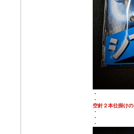
・
・
空針２本仕掛けの
・
・
・