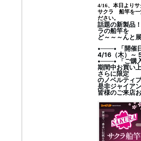
4/16、本日よ
サクラ 船竿を一
ださい。
話題の新製品！
ラの船竿を
ど～～～んと
•───• 「開催
4/16（木）～ 
•───• 「ご購
期間中お買い
さらに限定
のノベルティ
是非ジャイアン
皆様のご来店