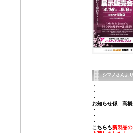
シマノさんより
・
・
・
お知らせ係 高橋
・
・
・
こちらも
新製品の