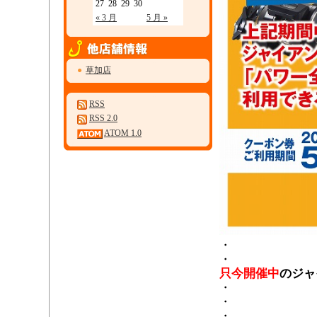
27
28
29
30
« 3 月
5 月 »
●
草加店
RSS
RSS 2.0
ATOM 1.0
・
・
只今開催中
のジャ
・
・
・