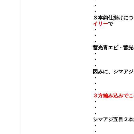
・
・
３本鈎仕掛けにつ
イリー
で
・
・
・
蓄光青エビ・蓄光
・
・
・
因みに、シマアジ
・
・
・
３方編み込みでこ
・
・
・
シマアジ五目２本
・
・