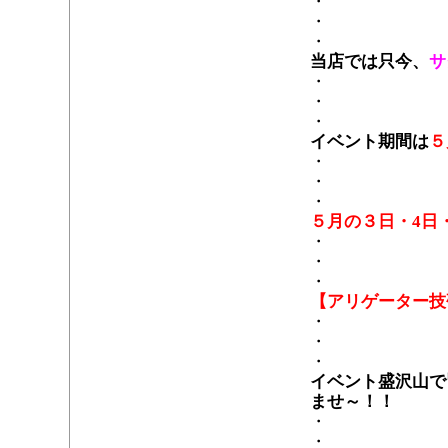
・
・
・
当店では只今、
サ
・
・
・
イベント期間
は
５
・
・
・
５月の
３日・4日
・
・
・
【アリゲーター技
・
・
・
イベント盛沢山で
ませ～！！
・
・