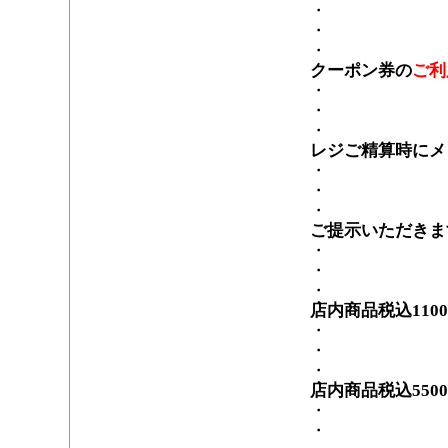
・
・
・
クーポン券の
ご利
・
・
・
レジご精算時にメ
・
・
・
ご提示いただきま
・
・
・
店内商品税込110
・
・
・
店内商品税込550
・
・