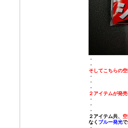
・
・
そしてこちらの空
・
・
・
２アイテムが発
・
・
・
２アイテム共、
空
なく
ブルー発光
で
・