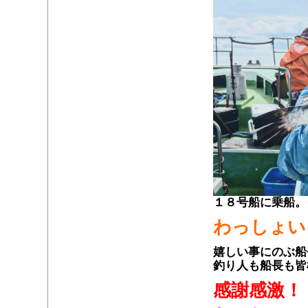
１８号船に乗船。
わっしょい
嬉しい事にのぶ船
釣り人も船長も皆
感謝感激！