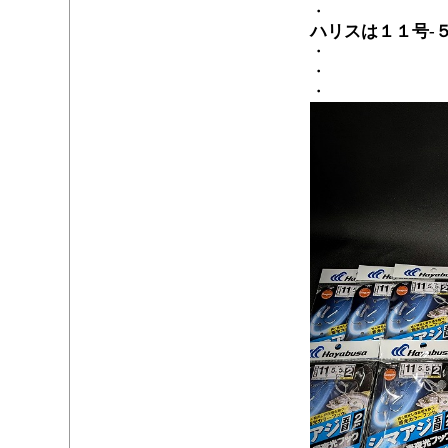
・
ハリスは１１号-
・
・
・