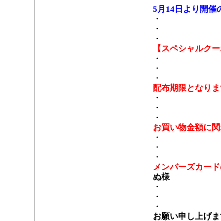
5月14日より開
・
・
・
【スペシャルクー
・
・
・
配布期限となります
・
・
・
お買い物金額に関
・
・
・
メンバーズカード
ぬ様
・
・
・
お願い申し上げま