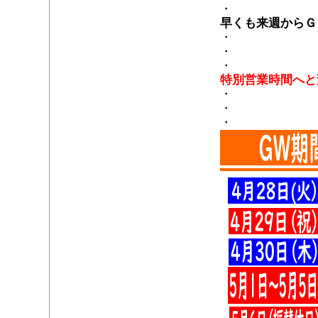
・
早くも来週からＧ
・
・
・
特別営業時間へと
・
・
・