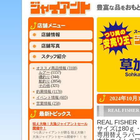
●
オススメ商品情報 (3108)
ルアー
(1157)
磯釣り
(344)
船釣り
(2054)
その他
(321)
●
釣果情報 (1176)
●
イベント情報 (605)
2024年10
●
営業情報 (258)
REAL FIS
REAL FIS
狙え大物！大漁ジャイアントセール
サイズは80ｇ・
開催中！
つり具ジャイアントが贈る 狙え大物！
専用替えラバ
大漁ジャイアントセール開催中！！ セ