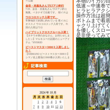
本物のイカの
ール期
低速～中速巻
金谷・光進丸さんでLTアジ釣行
7/29、金谷・光進丸さんでLTアジ釣り
ヒラヒラアク
無風、ベタナギで出船です。 朝イチは
操作方法は超
ウロコロスッテ入荷です。
ボトムまで着
常磐地区で好調に釣れている 夜イカに
オススメ ウロコロスッテ入荷です。今
ャクリ上げて
回の入荷はウロ
を優しくスロ
ハイブリットクロスクルール入荷！
是非使ってみ
【タチウオ師のみなさん、お待たせしま
したッ】マルキユーの話題のニューアイ
テム『HYBRID
ビーストマスター3000Ⅱ入荷しまし
た！
【SHIMANO ビーストマスター3000Ⅱ】
シマノ史上最強の3000番が入荷いたしま
2024 年 10 月
月
火
水
木
金
土
日
1
2
3
4
5
6
7
8
9
10
11
12
13