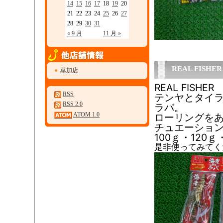
14
15
16
17
18
19
20
21
22
23
24
25
26
27
28
29
30
31
« 9 月
11 月 »
REAL FIS
●
草加店
REAL FIS
RSS
テンヤとタイ
RSS 2.0
ラバ。
ATOM 1.0
ローリングを
チュエーショ
100ｇ・120
是非使ってみてく