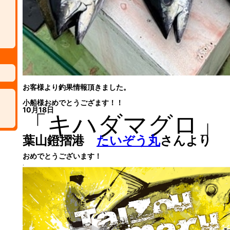
お客様より釣果情報頂きました。
小船様おめでとうござます！！
10月18日
「キハダマグロ」
葉山鐙摺港
たいぞう丸
さんより
おめでとうございます！
.