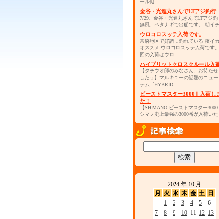
ール期
金谷・光進丸さんでLTアジ釣行
7/29、金谷・光進丸さんでLTアジ釣
無風、ベタナギで出船です。 朝イ
ウロコロスッテ入荷です。
常磐地区で好調に釣れている 夜イ
オススメ ウロコロスッテ入荷です
回の入荷はウロ
ハイブリットクロスクルール入
【タチウオ師のみなさん、お待たせ
したッ】マルキユーの話題のニュー
テム『HYBRID
ビーストマスター3000Ⅱ入荷し
た！
【SHIMANO ビーストマスター300
シマノ史上最強の3000番が入荷いた
2024 年 10 月
月
火
水
木
金
土
日
1
2
3
4
5
6
7
8
9
10
11
12
13