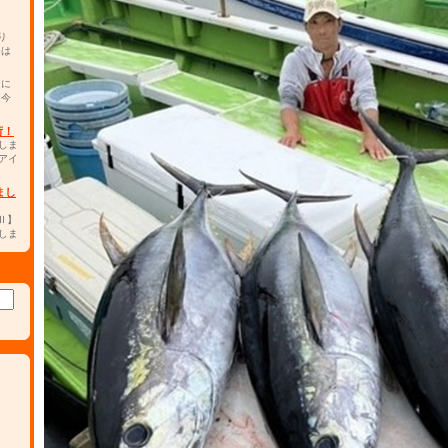
り
チは
カに
。今
荷！
しま
アイ
まし
0Ⅱ】
しま