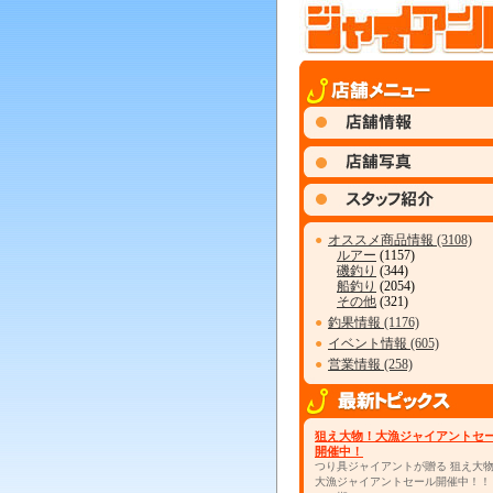
●
オススメ商品情報 (3108)
ルアー
(1157)
磯釣り
(344)
船釣り
(2054)
その他
(321)
●
釣果情報 (1176)
●
イベント情報 (605)
●
営業情報 (258)
狙え大物！大漁ジャイアントセ
開催中！
つり具ジャイアントが贈る 狙え大
大漁ジャイアントセール開催中！！