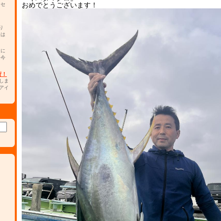
おめでとうございます！
 セ
り
チは
カに
。今
荷！
しま
アイ