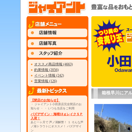
●
オススメ商品情報 (4663)
●
釣果情報 (2056)
●
イベント情報 (242)
●
営業情報 (126)
箱根早川にア
【閉店のお知らせ】
・ ジャイアント小田原店完全閉店のお
知らせ ・ ・ いつも当店をご利用
パズデザイン・海晴18ｇレイクＳＰ
入荷！
あと一ヶ月で 芦ノ湖解禁！ １ そんな芦
ノ湖トラウトにオススメ！ パズデザイ
ン