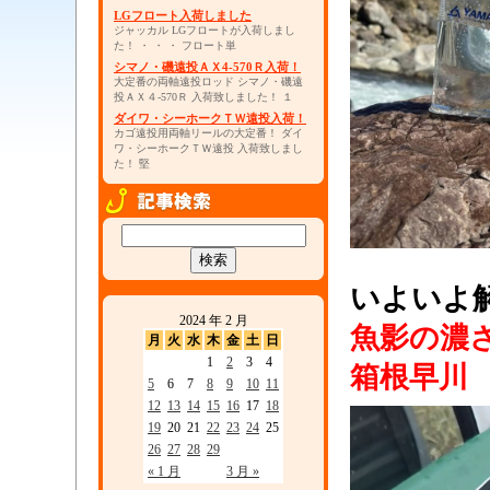
LGフロート入荷しました
ジャッカル LGフロートが入荷しまし
た！ ・ ・ ・ フロート単
シマノ・磯遠投ＡＸ4-570Ｒ入荷！
大定番の両軸遠投ロッド シマノ・磯遠
投ＡＸ４-570Ｒ 入荷致しました！ １
ダイワ・シーホークＴＷ遠投入荷！
カゴ遠投用両軸リールの大定番！ ダイ
ワ・シーホークＴＷ遠投 入荷致しまし
た！ 堅
・
いよいよ
2024 年 2 月
魚影の濃
月
火
水
木
金
土
日
1
2
3
4
箱根早川
5
6
7
8
9
10
11
12
13
14
15
16
17
18
19
20
21
22
23
24
25
26
27
28
29
« 1 月
3 月 »