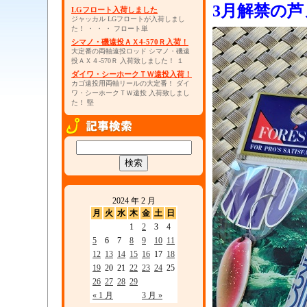
3月解禁の
LGフロート入荷しました
ジャッカル LGフロートが入荷しまし
た！ ・ ・ ・ フロート単
シマノ・磯遠投ＡＸ4-570Ｒ入荷！
大定番の両軸遠投ロッド シマノ・磯遠
投ＡＸ４-570Ｒ 入荷致しました！ １
ダイワ・シーホークＴＷ遠投入荷！
カゴ遠投用両軸リールの大定番！ ダイ
ワ・シーホークＴＷ遠投 入荷致しまし
た！ 堅
2024 年 2 月
月
火
水
木
金
土
日
1
2
3
4
5
6
7
8
9
10
11
12
13
14
15
16
17
18
19
20
21
22
23
24
25
26
27
28
29
« 1 月
3 月 »