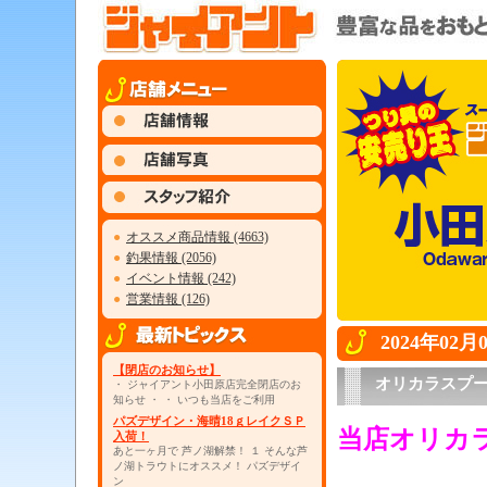
●
オススメ商品情報 (4663)
●
釣果情報 (2056)
●
イベント情報 (242)
●
営業情報 (126)
2024年02
【閉店のお知らせ】
オリカラスプ
・ ジャイアント小田原店完全閉店のお
知らせ ・ ・ いつも当店をご利用
パズデザイン・海晴18ｇレイクＳＰ
当店オリカ
入荷！
あと一ヶ月で 芦ノ湖解禁！ １ そんな芦
ノ湖トラウトにオススメ！ パズデザイ
・
ン