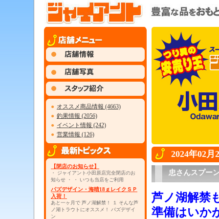
●
オススメ商品情報 (4663)
●
釣果情報 (2056)
●
イベント情報 (242)
●
営業情報 (126)
2024年02
【閉店のお知らせ】
忠さんスプー
・ ジャイアント小田原店完全閉店のお
知らせ ・ ・ いつも当店をご利用
パズデザイン・海晴18ｇレイクＳＰ
芦ノ湖解禁
入荷！
あと一ヶ月で 芦ノ湖解禁！ １ そんな芦
準備はいか
ノ湖トラウトにオススメ！ パズデザイ
ン