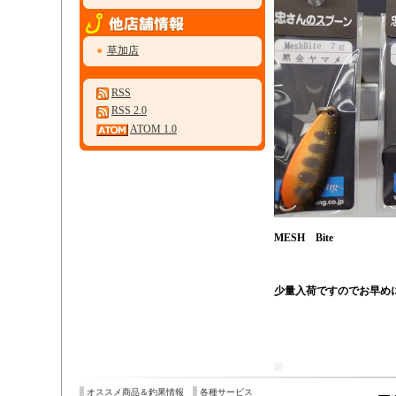
●
草加店
RSS
RSS 2.0
ATOM 1.0
MESH Bite
・
少量入荷ですのでお早め
オススメ商品＆釣果情報
各種サービス