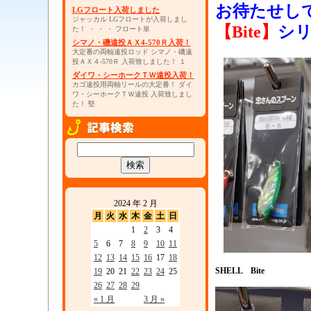
お待たせし
LGフロート入荷しました
ジャッカル LGフロートが入荷しまし
【Bite】
シ
た！ ・ ・ ・ フロート単
シマノ・磯遠投ＡＸ4-570Ｒ入荷！
大定番の両軸遠投ロッド シマノ・磯遠
・
投ＡＸ４-570Ｒ 入荷致しました！ １
ダイワ・シーホークＴＷ遠投入荷！
カゴ遠投用両軸リールの大定番！ ダイ
ワ・シーホークＴＷ遠投 入荷致しまし
た！ 堅
2024 年 2 月
月
火
水
木
金
土
日
1
2
3
4
5
6
7
8
9
10
11
・
12
13
14
15
16
17
18
SHELL Bite
19
20
21
22
23
24
25
26
27
28
29
« 1 月
3 月 »