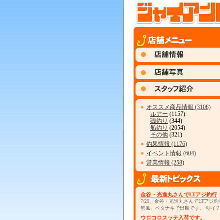
●
オススメ商品情報 (3108)
ルアー
(1157)
磯釣り
(344)
船釣り
(2054)
その他
(321)
●
釣果情報 (1176)
●
イベント情報 (604)
●
営業情報 (258)
金谷・光進丸さんでLTアジ釣行
7/29、金谷・光進丸さんでLTアジ釣
無風、ベタナギで出船です。 朝イ
ウロコロスッテ入荷です。