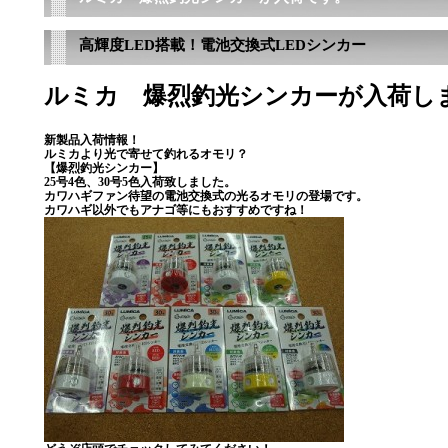
高輝度LED搭載！電池交換式LEDシンカー
ルミカ 爆烈釣光シンカーが入荷し
新製品入荷情報！
ルミカより光で寄せて釣れるオモリ？
【爆烈釣光シンカー】
25
号4
色、
30
号5色入荷致しました。
カワハギファン待望の電池交換式の光るオモリの登場です。
カワハギ以外でもアナゴ等にもおすすめですね！