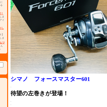
カに
。今
荷！
しま
アイ
まし
0Ⅱ】
しま
ムツ
さん
♪
シマノ フォースマスター601
.
待望の左巻き
が登場！
.
.