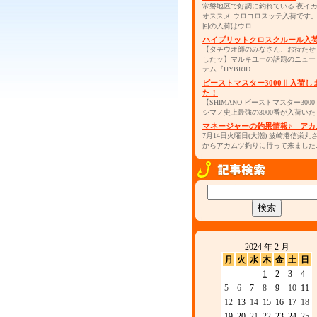
常磐地区で好調に釣れている 夜イ
オススメ ウロコロスッテ入荷です
回の入荷はウロ
ハイブリットクロスクルール入
【タチウオ師のみなさん、お待たせ
したッ】マルキユーの話題のニュー
テム『HYBRID
ビーストマスター3000Ⅱ入荷し
た！
【SHIMANO ビーストマスター300
シマノ史上最強の3000番が入荷いた
マネージャーの釣果情報♪ アカ
7月14日火曜日(大潮) 波崎港信栄丸
からアカムツ釣りに行って来ました
2024 年 2 月
月
火
水
木
金
土
日
1
2
3
4
5
6
7
8
9
10
11
12
13
14
15
16
17
18
19
20
21
22
23
24
25