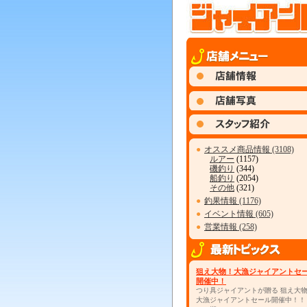
●
オススメ商品情報 (3108)
ルアー
(1157)
磯釣り
(344)
船釣り
(2054)
その他
(321)
●
釣果情報 (1176)
●
イベント情報 (605)
●
営業情報 (258)
狙え大物！大漁ジャイアントセ
開催中！
つり具ジャイアントが贈る 狙え大
大漁ジャイアントセール開催中！！