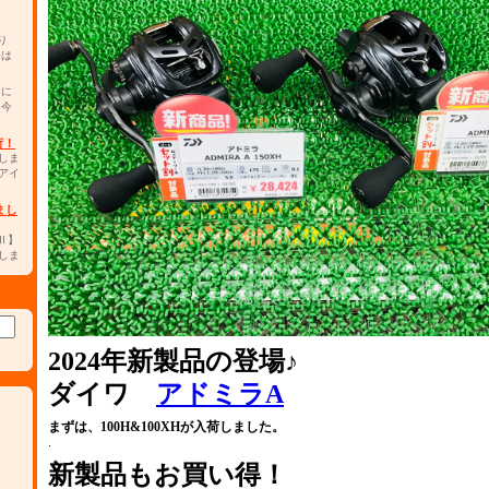
り
チは
カに
。今
荷！
しま
アイ
まし
0Ⅱ】
しま
2024年新製品の登場♪
ダイワ
アドミラA
まずは、100H&100XHが入荷しました。
.
新製品もお買い得！