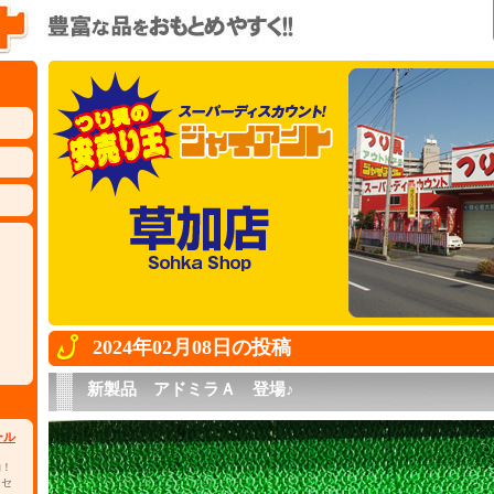
2024年02月08日の投稿
新製品 アドミラＡ 登場♪
ール
物！
 セ