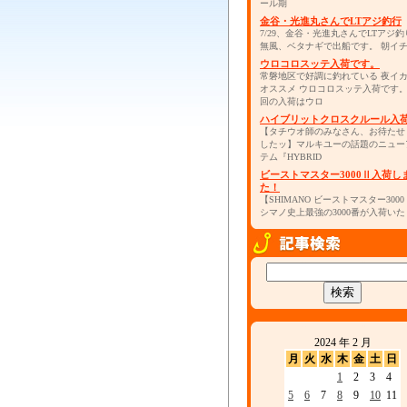
ール期
金谷・光進丸さんでLTアジ釣行
7/29、金谷・光進丸さんでLTアジ釣
無風、ベタナギで出船です。 朝イ
ウロコロスッテ入荷です。
常磐地区で好調に釣れている 夜イ
オススメ ウロコロスッテ入荷です
回の入荷はウロ
ハイブリットクロスクルール入
【タチウオ師のみなさん、お待たせ
したッ】マルキユーの話題のニュー
テム『HYBRID
ビーストマスター3000Ⅱ入荷し
た！
【SHIMANO ビーストマスター300
シマノ史上最強の3000番が入荷いた
2024 年 2 月
月
火
水
木
金
土
日
1
2
3
4
5
6
7
8
9
10
11