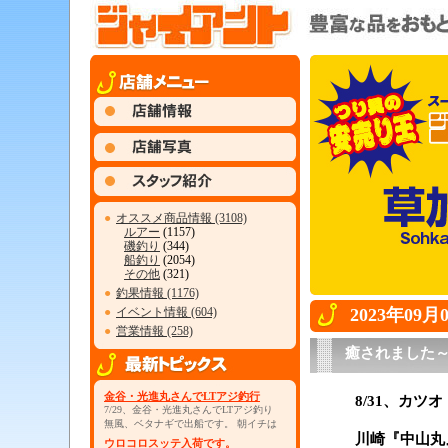
●
オススメ商品情報 (3108)
ルアー
(1157)
磯釣り
(344)
船釣り
(2054)
その他
(321)
●
釣果情報 (1176)
●
イベント情報 (604)
2023年09
●
営業情報 (258)
癒されました
金谷・光進丸さんでLTアジ釣行
8/31、カ
7/29、金谷・光進丸さんでLTアジ釣り
無風、ベタナギで出船です。 朝イチは
川崎『中山丸
ウロコロスッテ入荷です。