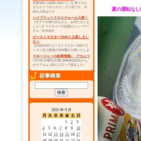
常磐地区で好調に釣れている 夜イカに
オススメ ウロコロスッテ入荷です。今
夏の運転なし
回の入荷はウロ
ハイブリットクロスクルール入荷！
【タチウオ師のみなさん、お待たせしま
したッ】マルキユーの話題のニューアイ
テム『HYBRID
ビーストマスター3000Ⅱ入荷しまし
た！
【SHIMANO ビーストマスター3000Ⅱ】
シマノ史上最強の3000番が入荷いたしま
マネージャーの釣果情報♪ アカムツ
7月14日火曜日(大潮) 波崎港信栄丸さん
からアカムツ釣りに行って来ました♪
2023 年 9 月
月
火
水
木
金
土
日
1
2
3
4
5
6
7
8
9
10
11
12
13
14
15
16
17
18
19
20
21
22
23
24