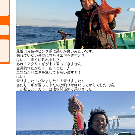
最近は赤色やピンク系に乗りが良いみたいです。
釣れていない仲間に当たりエギを渡すと？
はい。 直ぐに釣れました。
あれ？アタリエギが中々返ってきません。
全員釣れたかな？ あ！まだ一人・・・
至急当たりエギを返してもらい渡すと！
はい♪
乗りました！バレました！！乗りました♪
当たりエギが返って来たのは釣りが終わってからでした（笑）
日が登ると、カラーは比較関係無く乗りました