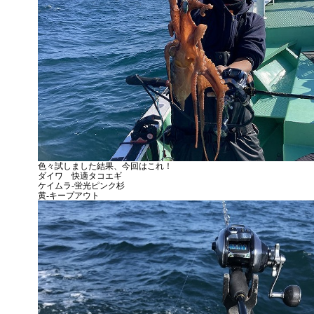
色々試しました結果、今回はこれ！
ダイワ 快適タコエギ
ケイムラ-蛍光ピンク杉
黄-キープアウト