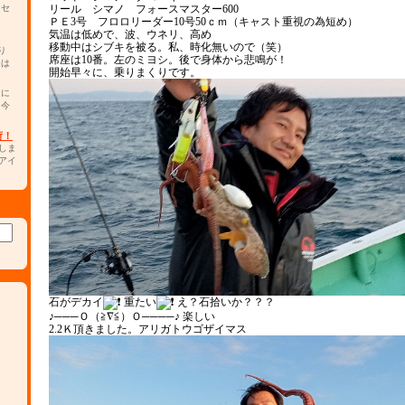
 セ
リール シマノ フォースマスター600
ＰＥ3号 フロロリーダー10号50ｃｍ（キャスト重視の為短め）
気温は低めで、波、ウネリ、高め
移動中はシブキを被る。私、時化無いので（笑）
り
席座は10番。左のミヨシ。後で身体から悲鳴が！
チは
開始早々に、乗りまくりです。
カに
。今
荷！
しま
アイ
石がデカイ
重たい
え？石拾いか？？？
♪───Ｏ（≧∇≦）Ｏ────♪ 楽しい
2.2Ｋ頂きました。アリガトウゴザイマス