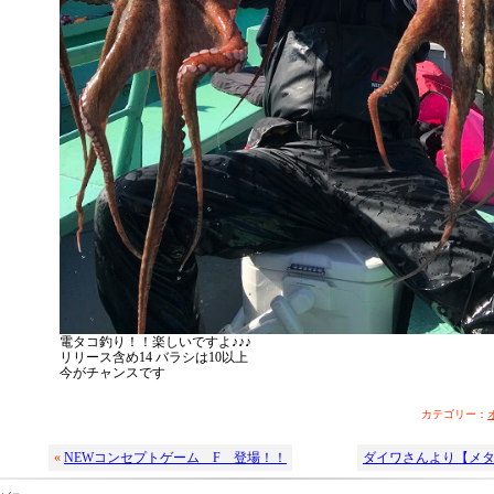
電タコ釣り！！楽しいですよ♪♪♪
リリース含め14 バラシは10以上
今がチャンスです
カテゴリー：
«
NEWコンセプトゲーム F 登場！！
ダイワさんより【メタリ