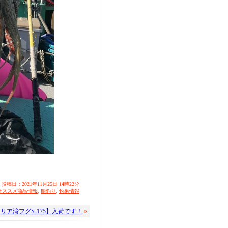
投稿日：2021年11月25日 14時22分
オススメ商品情報
,
船釣り
,
釣果情報
ア湾フグS-175】入荷です！
»