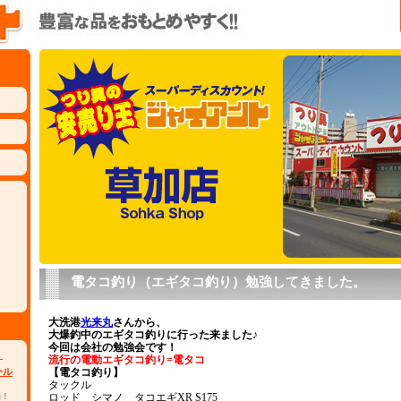
電タコ釣り（エギタコ釣り）勉強してきました。
大洗港
光来丸
さんから、
大爆釣中のエギタコ釣りに行った来ました♪
今回は会社の勉強会です！
）
流行の電動エギタコ釣り=電タコ
ール
【電タコ釣り】
タックル
物！
ロッド シマノ タコエギXR S175