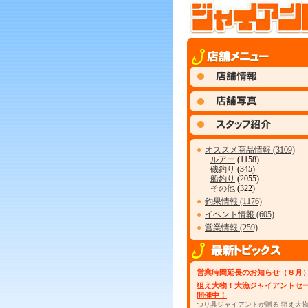
●
オススメ商品情報 (3109)
ルアー
(1158)
磯釣り
(345)
船釣り
(2055)
その他
(322)
●
釣果情報 (1176)
●
イベント情報 (605)
●
営業情報 (259)
営業時間延長のお知らせ（８月
狙え大物！大漁ジャイアントセ
開催中！
つり具ジャイアントが贈る 狙え大