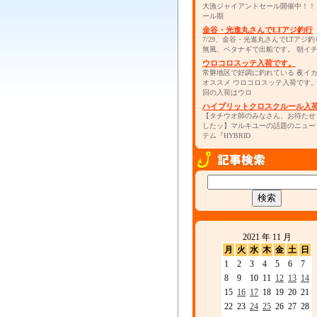
大漁ジャイアントセール開催中！！
ール期
金谷・光進丸さんでLTアジ釣行
7/29、金谷・光進丸さんでLTアジ釣
無風、ベタナギで出船です。 朝イ
ウロコロスッテ入荷です。
常磐地区で好調に釣れている 夜イ
オススメ ウロコロスッテ入荷です
回の入荷はウロ
ハイブリットクロスクルール入
【タチウオ師のみなさん、お待たせ
したッ】マルキユーの話題のニュー
テム『HYBRID
2021 年 11 月
月
火
水
木
金
土
日
1
2
3
4
5
6
7
8
9
10
11
12
13
14
15
16
17
18
19
20
21
22
23
24
25
26
27
28