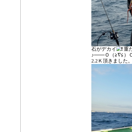
石がデカイ
重
♪───Ｏ（≧∇≦）
2.2Ｋ頂きまし