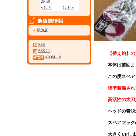
29
30
« 10 月
12 月 »
●
草加店
RSS
RSS 2.0
【替え鈎】の
ATOM 1.0
本体は前回よ
この度スペア
標準装備され
高活性の太刀
ヘッドの着脱
スペアフック
大きくUPし