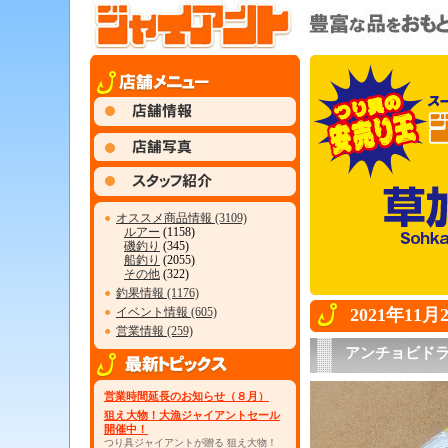
●
オススメ商品情報 (3109)
ルアー
(1158)
磯釣り
(345)
船釣り
(2055)
その他
(322)
●
釣果情報 (1176)
●
イベント情報 (605)
2021年11
●
営業情報 (259)
アンチョビド
営業時間延長のお知らせ（８月）
狙え大物！大漁ジャイアントセール
開催中！
つり具ジャイアントが贈る 狙え大物！