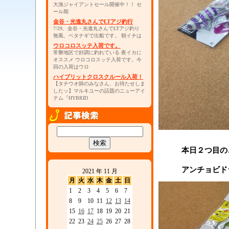
大漁ジャイアントセール開催中！！ セ
ール期
金谷・光進丸さんでLTアジ釣行
7/29、金谷・光進丸さんでLTアジ釣り
無風、ベタナギで出船です。 朝イチは
ウロコロスッテ入荷です。
常磐地区で好調に釣れている 夜イカに
オススメ ウロコロスッテ入荷です。今
回の入荷はウロ
ハイブリットクロスクルール入荷！
【タチウオ師のみなさん、お待たせしま
したッ】マルキユーの話題のニューアイ
テム『HYBRID
本日２つ目の
アンチョビド
2021 年 11 月
月
火
水
木
金
土
日
1
2
3
4
5
6
7
8
9
10
11
12
13
14
15
16
17
18
19
20
21
22
23
24
25
26
27
28