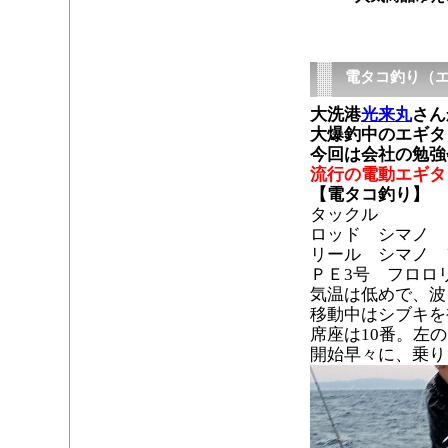
電タコ釣り（
大洗港
光来丸
さん
大爆釣中のエギタ
今回は会社の勉強
流行の電動エギタ
【電タコ釣り】
タックル
ロッド シマノ タ
リール シマノ 
ＰＥ3号 フロロ
気温は低めで、波
移動中はシブキを
席座は10番。左
開始早々に、乗り