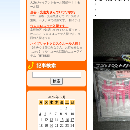
大漁ジャイアントセール開催中！！ セ
・
ール期
・
金谷・光進丸さんでLTアジ釣行
・
7/29、金谷・光進丸さんでLTアジ釣り
無風、ベタナギで出船です。 朝イチは
ウロコロスッテ入荷です。
常磐地区で好調に釣れている 夜イカに
オススメ ウロコロスッテ入荷です。今
回の入荷はウロ
ハイブリットクロスクルール入荷！
【タチウオ師のみなさん、お待たせしま
したッ】マルキユーの話題のニューアイ
テム『HYBRID
2026 年 5 月
月
火
水
木
金
土
日
1
2
3
4
5
6
7
8
9
10
11
12
13
14
15
16
17
18
19
20
21
22
23
24