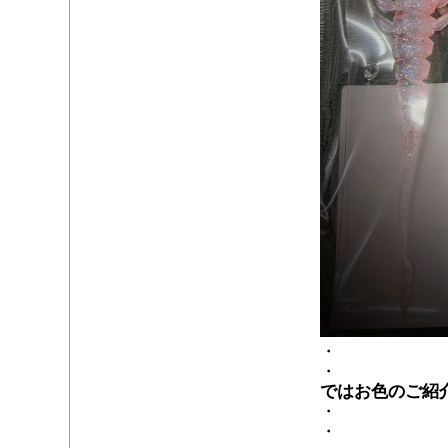
・
・
ではお色のご紹
・
・