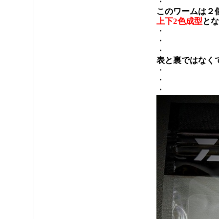
・
このワームは２
上下2色成型
とな
・
・
・
表と裏ではなく
・
・
・