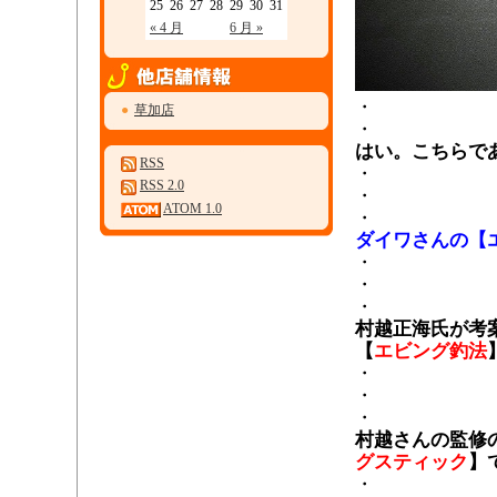
25
26
27
28
29
30
31
« 4 月
6 月 »
・
●
草加店
・
はい。こちらで
RSS
・
RSS 2.0
・
ATOM 1.0
・
ダイワさんの【エ
・
・
・
村越正海氏が考
【
エビング釣法
・
・
・
村越さんの監修
グスティック
】
・