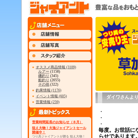
●
オススメ商品情報 (3109)
ルアー
(1158)
磯釣り
(345)
船釣り
(2055)
その他
(322)
●
釣果情報 (1176)
●
イベント情報 (605)
ダイワさんより
●
営業情報 (259)
・
・
営業時間延長のお知らせ（８月）
・
狙え大物！大漁ジャイアントセール
毎度。お世話に
開催中！
らせであります
つり具ジャイアントが贈る 狙え大物！