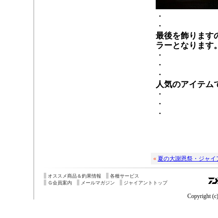
・
・
最後を飾ります
ラーとなります
・
・
・
人気のアイテム
・
・
・
«
夏の大謝恩祭・ジャイ
オススメ商品＆釣果情報
各種サービス
Ｇ会員案内
メールマガジン
ジャイアントトップ
Copyright (c)