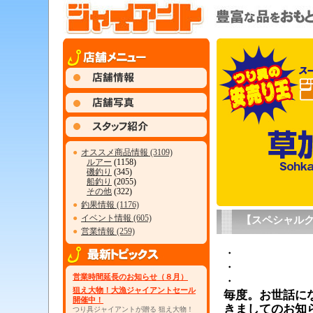
●
オススメ商品情報 (3109)
ルアー
(1158)
磯釣り
(345)
船釣り
(2055)
その他
(322)
●
釣果情報 (1176)
●
イベント情報 (605)
【スペシャルク
●
営業情報 (259)
・
・
営業時間延長のお知らせ（８月）
・
狙え大物！大漁ジャイアントセール
毎度。お世話に
開催中！
きましてのお知
つり具ジャイアントが贈る 狙え大物！