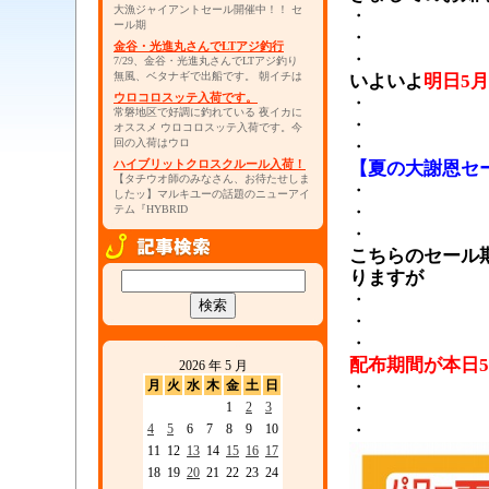
大漁ジャイアントセール開催中！！ セ
・
ール期
・
金谷・光進丸さんでLTアジ釣行
・
7/29、金谷・光進丸さんでLTアジ釣り
無風、ベタナギで出船です。 朝イチは
いよいよ
明日5
ウロコロスッテ入荷です。
・
常磐地区で好調に釣れている 夜イカに
・
オススメ ウロコロスッテ入荷です。今
回の入荷はウロ
・
ハイブリットクロスクルール入荷！
【夏の大謝恩セ
【タチウオ師のみなさん、お待たせしま
・
したッ】マルキユーの話題のニューアイ
・
テム『HYBRID
・
こちらのセール
りますが
・
・
・
配布期間が本日5
2026 年 5 月
・
月
火
水
木
金
土
日
・
1
2
3
・
4
5
6
7
8
9
10
11
12
13
14
15
16
17
18
19
20
21
22
23
24