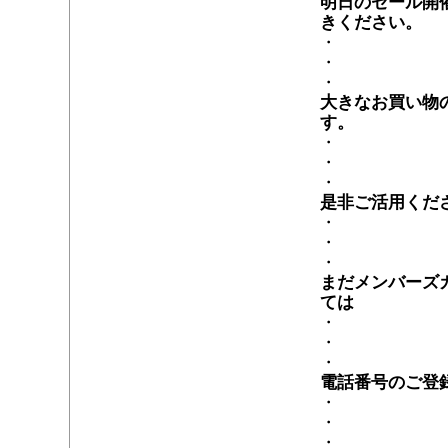
明日のセール開
きください。
・
・
・
大きなお買い物
す。
・
・
・
是非ご活用くだ
・
・
・
まだメンバーズ
ては
・
・
・
電話番号のご登
・
・
・