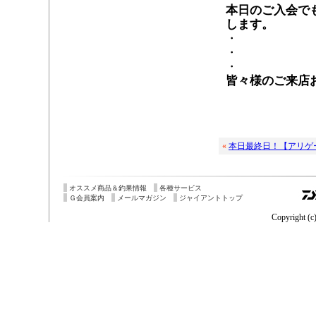
本日のご入会で
します。
・
・
・
皆々様のご来店
«
本日最終日！【アリゲ
オススメ商品＆釣果情報
各種サービス
Ｇ会員案内
メールマガジン
ジャイアントトップ
Copyright (c)