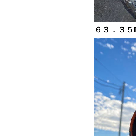
６３．３５