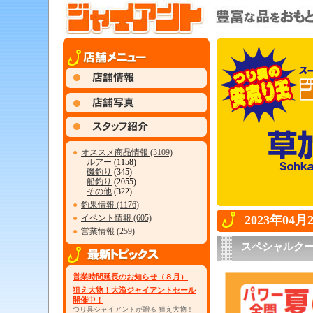
●
オススメ商品情報 (3109)
ルアー
(1158)
磯釣り
(345)
船釣り
(2055)
その他
(322)
●
釣果情報 (1176)
●
イベント情報 (605)
2023年04
●
営業情報 (259)
スペシャルク
営業時間延長のお知らせ（８月）
狙え大物！大漁ジャイアントセール
開催中！
つり具ジャイアントが贈る 狙え大物！