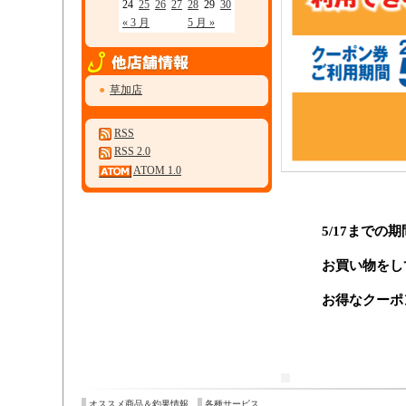
24
25
26
27
28
29
30
« 3 月
5 月 »
●
草加店
RSS
RSS 2.0
ATOM 1.0
5/17まで
お買い物をし
お得なクーポ
オススメ商品＆釣果情報
各種サービス