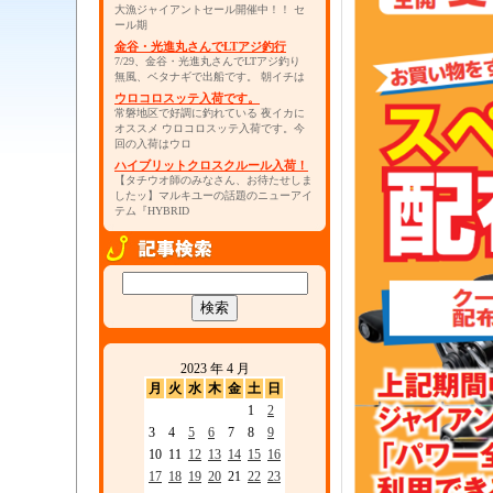
大漁ジャイアントセール開催中！！ セ
ール期
金谷・光進丸さんでLTアジ釣行
7/29、金谷・光進丸さんでLTアジ釣り
無風、ベタナギで出船です。 朝イチは
ウロコロスッテ入荷です。
常磐地区で好調に釣れている 夜イカに
オススメ ウロコロスッテ入荷です。今
回の入荷はウロ
ハイブリットクロスクルール入荷！
【タチウオ師のみなさん、お待たせしま
したッ】マルキユーの話題のニューアイ
テム『HYBRID
2023 年 4 月
月
火
水
木
金
土
日
1
2
3
4
5
6
7
8
9
10
11
12
13
14
15
16
17
18
19
20
21
22
23