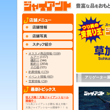
●
オススメ商品情報 (3108)
ルアー
(1157)
磯釣り
(344)
船釣り
(2054)
その他
(321)
●
釣果情報 (1176)
●
イベント情報 (605)
アリゲーター展
●
営業情報 (258)
狙え大物！大漁ジャイアントセール
開催中！
つり具ジャイアントが贈る 狙え大物！
大漁ジャイアントセール開催中！！ セ