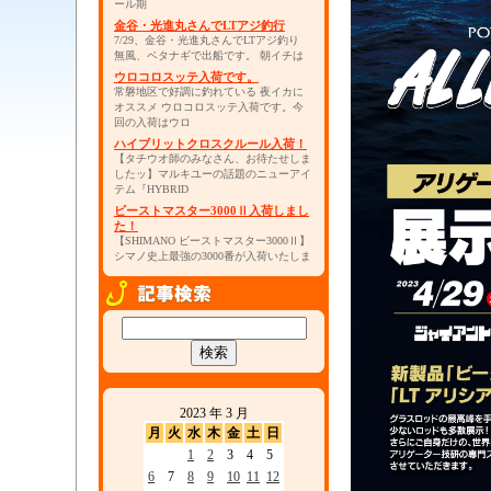
ール期
金谷・光進丸さんでLTアジ釣行
7/29、金谷・光進丸さんでLTアジ釣り
無風、ベタナギで出船です。 朝イチは
ウロコロスッテ入荷です。
常磐地区で好調に釣れている 夜イカに
オススメ ウロコロスッテ入荷です。今
回の入荷はウロ
ハイブリットクロスクルール入荷！
【タチウオ師のみなさん、お待たせしま
したッ】マルキユーの話題のニューアイ
テム『HYBRID
ビーストマスター3000Ⅱ入荷しまし
た！
【SHIMANO ビーストマスター3000Ⅱ】
シマノ史上最強の3000番が入荷いたしま
2023 年 3 月
月
火
水
木
金
土
日
1
2
3
4
5
6
7
8
9
10
11
12