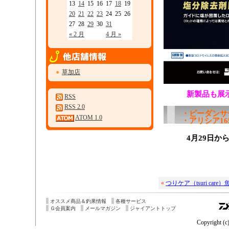
13
14
15
16
17
18
19
20
21
22
23
24
25
26
27
28
29
30
31
« 2 月
4 月 »
●
草加店
新製品も展
RSS
RSS 2.0
・ビーダンサー
ATOM 1.0
・アリシア165
4月29日
«
つりケア（tsuri car
オススメ商品＆釣果情報
各種サービス
Ｇ会員案内
メールマガジン
ジャイアントトップ
Copyright (c)