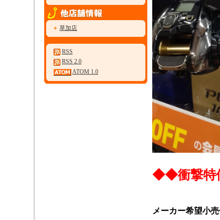
●
草加店
RSS
RSS 2.0
ATOM 1.0
・
◆◆衝撃特
・
メーカー希望小売