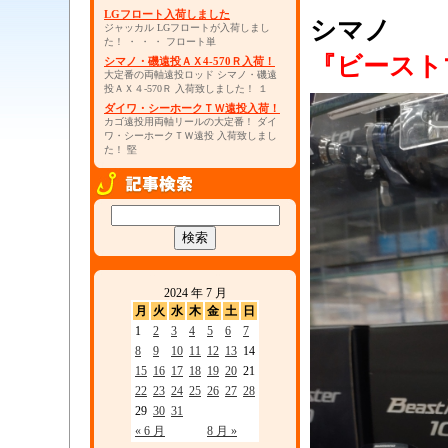
LGフロート入荷しました
シマノ
ジャッカル LGフロートが入荷しまし
た！ ・ ・ ・ フロート単
『ビースト
シマノ・磯遠投ＡＸ4-570Ｒ入荷！
大定番の両軸遠投ロッド シマノ・磯遠
投ＡＸ４-570Ｒ 入荷致しました！ １
ダイワ・シーホークＴＷ遠投入荷！
カゴ遠投用両軸リールの大定番！ ダイ
ワ・シーホークＴＷ遠投 入荷致しまし
た！ 堅
2024 年 7 月
月
火
水
木
金
土
日
1
2
3
4
5
6
7
8
9
10
11
12
13
14
15
16
17
18
19
20
21
22
23
24
25
26
27
28
29
30
31
« 6 月
8 月 »