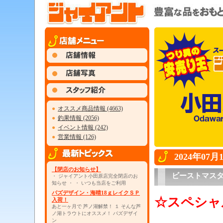
●
オススメ商品情報 (4663)
●
釣果情報 (2056)
●
イベント情報 (242)
●
営業情報 (126)
2024年07
【閉店のお知らせ】
ビーストマス
・ ジャイアント小田原店完全閉店のお
知らせ ・ ・ いつも当店をご利用
パズデザイン・海晴18ｇレイクＳＰ
☆スペシャ
入荷！
あと一ヶ月で 芦ノ湖解禁！ １ そんな芦
ノ湖トラウトにオススメ！ パズデザイ
・
ン