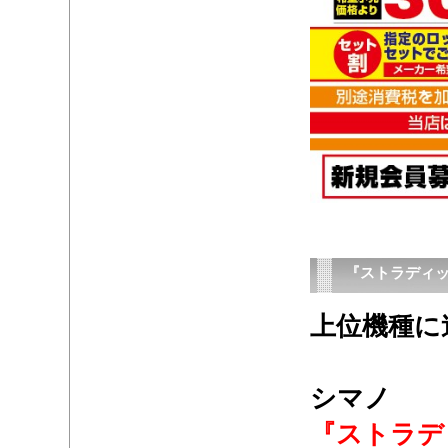
『ストラディ
上位機種に
・
シマノ
『ストラデ