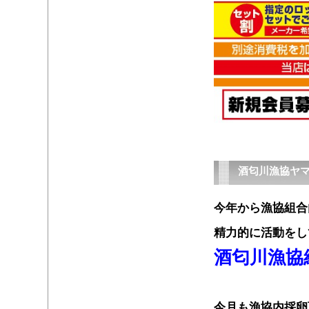
酒匂川漁協ヤマ
今年から漁協組合
精力的に活動をし
酒匂川漁協
１
今月も漁協内採卵