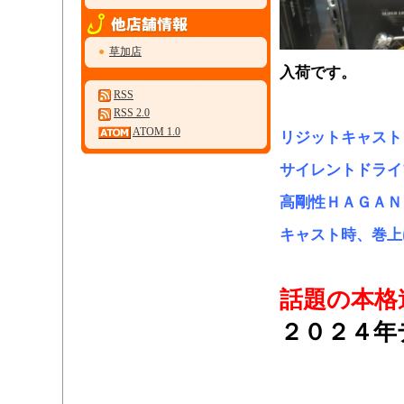
●
草加店
入荷です。
RSS
・
RSS 2.0
ATOM 1.0
リジットキャスト
サイレントドライ
高剛性ＨＡＧＡＮ
キャスト時、巻上
・
話題の本格
２０２４年