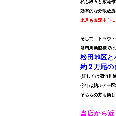
私も段々と放流作
効率的な分散放流
来月も支流中心に
１
そして、トラウト
酒匂川漁協様では
松田地区と
約２万尾の
(詳しくは酒匂川漁
今年は鮎ルアー区
そちらの方も楽し
１
当店から近