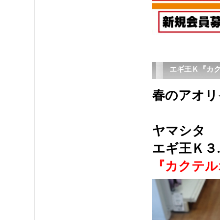
エギ王Ｋ『カ
春のアオリ
・
ヤマシタ
エギ王Ｋ３
『カクテル