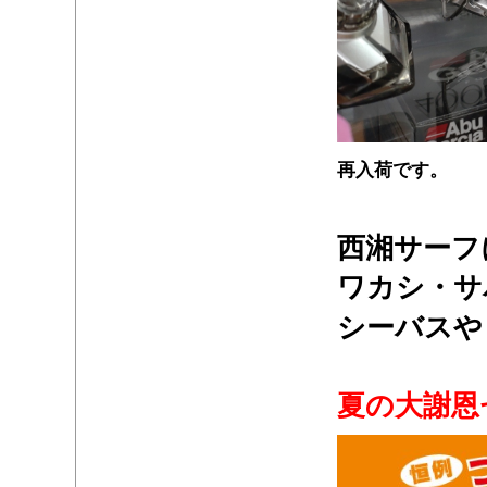
再入荷です。
・
西湘サーフ
ワカシ・サ
シーバスや
・
夏の大謝恩