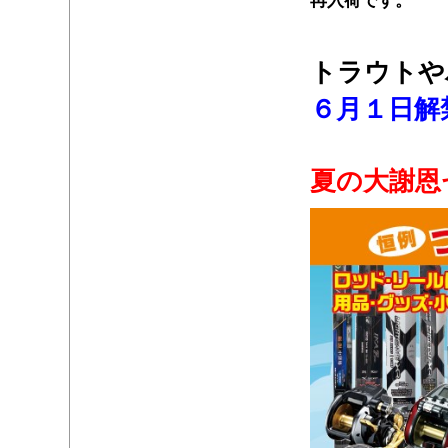
再入荷です。
・
トラウトや
６月１日解
・
夏の大謝恩