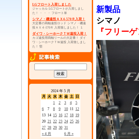
LGフロート入荷しました
新製品
ジャッカル LGフロートが入荷しまし
た！ ・ ・ ・ フロート単
シマノ
シマノ・磯遠投ＡＸ4-570Ｒ入荷！
大定番の両軸遠投ロッド シマノ・磯遠
投ＡＸ４-570Ｒ 入荷致しました！ １
『フリーゲ
ダイワ・シーホークＴＷ遠投入荷！
カゴ遠投用両軸リールの大定番！ ダイ
ワ・シーホークＴＷ遠投 入荷致しまし
た！ 堅
2024 年 5 月
月
火
水
木
金
土
日
1
2
3
4
5
6
7
8
9
10
11
12
13
14
15
16
17
18
19
20
21
22
23
24
25
26
27
28
29
30
31
« 4 月
6 月 »