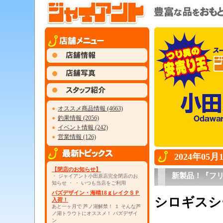
●
オススメ商品情報 (4663)
●
釣果情報 (2056)
●
イベント情報 (242)
●
営業情報 (126)
2024年05
【閉店のお知らせ】
新製品！『フ
・ ジャイアント小田原店完全閉店のお
知らせ ・ ・ いつも当店をご利用
パズデザイン・海晴18ｇレイクＳＰ
シロギスシ
入荷！
あと一ヶ月で 芦ノ湖解禁！ １ そんな芦
ノ湖トラウトにオススメ！ パズデザイ
・
ン