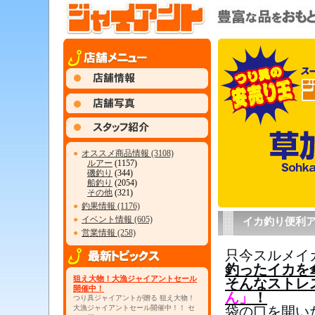
●
オススメ商品情報 (3108)
ルアー
(1157)
磯釣り
(344)
船釣り
(2054)
その他
(321)
●
釣果情報 (1176)
●
イベント情報 (605)
イカ釣り便利
●
営業情報 (258)
只今スルメイ
釣ったイカを
狙え大物！大漁ジャイアントセール
そんなストレ
開催中！
ん」
！
つり具ジャイアントが贈る 狙え大物！
袋の口を開い
大漁ジャイアントセール開催中！！ セ