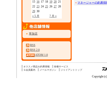
15
16
17
18
19
20
21
«
マネージャーの釣果情
22
23
24
25
26
27
28
29
30
« 5 月
7 月 »
●
草加店
RSS
RSS 2.0
ATOM 1.0
オススメ商品＆釣果情報
各種サービス
Ｇ会員案内
メールマガジン
ジャイアントトップ
Copyright (c)