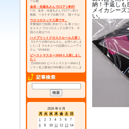
ール期
納！手返しも
金谷・光進丸さんでLTアジ釣行
メイカシーズ
7/29、金谷・光進丸さんでLTアジ釣り
い。
無風、ベタナギで出船です。 朝イチは
ウロコロスッテ入荷です。
常磐地区で好調に釣れている 夜イカに
オススメ ウロコロスッテ入荷です。今
回の入荷はウロ
ハイブリットクロスクルール入荷！
【タチウオ師のみなさん、お待たせしま
したッ】マルキユーの話題のニューアイ
テム『HYBRID
ビーストマスター3000Ⅱ入荷しまし
た！
【SHIMANO ビーストマスター3000Ⅱ】
シマノ史上最強の3000番が入荷いたしま
2026 年 6 月
月
火
水
木
金
土
日
1
2
3
4
5
6
7
8
9
10
11
12
13
14