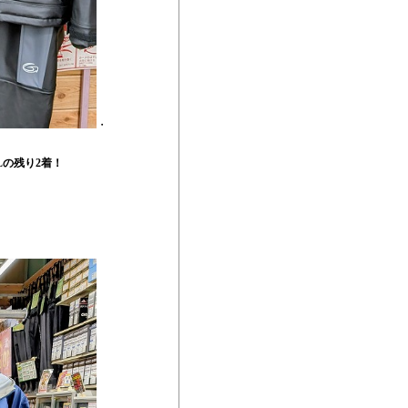
・
Lの残り2着！