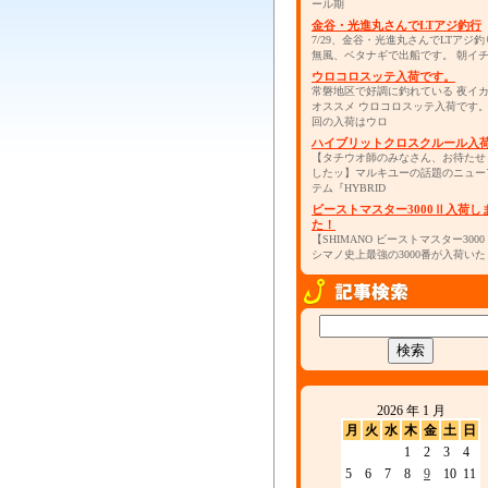
ール期
金谷・光進丸さんでLTアジ釣行
7/29、金谷・光進丸さんでLTアジ釣
無風、ベタナギで出船です。 朝イ
ウロコロスッテ入荷です。
常磐地区で好調に釣れている 夜イ
オススメ ウロコロスッテ入荷です
回の入荷はウロ
ハイブリットクロスクルール入
【タチウオ師のみなさん、お待たせ
したッ】マルキユーの話題のニュー
テム『HYBRID
ビーストマスター3000Ⅱ入荷し
た！
【SHIMANO ビーストマスター300
シマノ史上最強の3000番が入荷いた
2026 年 1 月
月
火
水
木
金
土
日
1
2
3
4
5
6
7
8
9
10
11