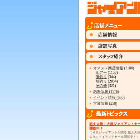
●
オススメ商品情報 (3108)
ルアー
(1157)
磯釣り
(344)
船釣り
(2054)
その他
(321)
●
釣果情報 (1176)
●
イベント情報 (605)
●
営業情報 (258)
狙え大物！大漁ジャイアントセ
開催中！
つり具ジャイアントが贈る 狙え大
大漁ジャイアントセール開催中！！