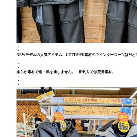
・
・
NEWモデルの人気アイテム。GETTのPU素材のウインタースーツはMと
・
・
・
柔らか素材で雨・風を通しません。 船釣りでは定番素材。
・
・
・