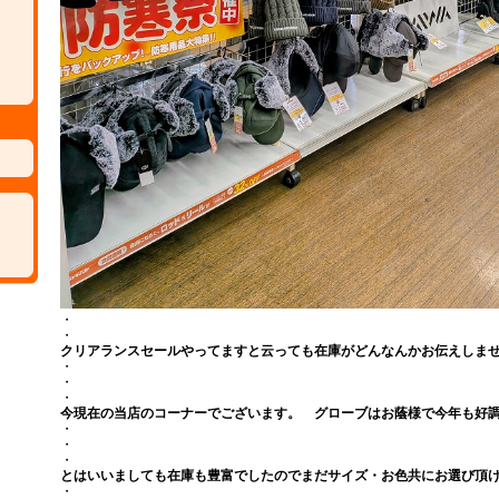
・
・
クリアランスセールやってますと云っても在庫がどんなんかお伝えしま
・
・
・
今現在の当店のコーナーでございます。 グローブはお蔭様で今年も好
・
・
・
とはいいましても在庫も豊富でしたのでまだサイズ・お色共にお選び頂
・