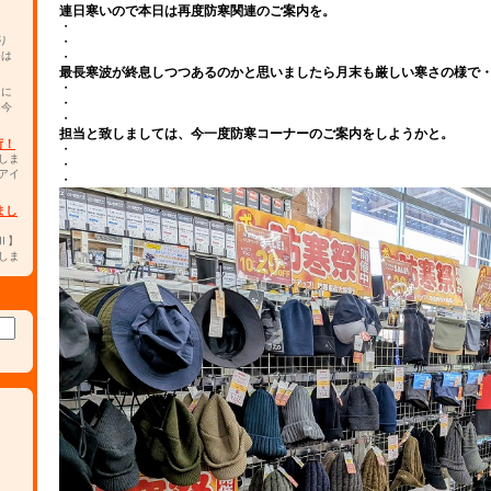
連日寒いので本日は再度防寒関連のご案内を。
・
り
・
チは
・
最長寒波が終息しつつあるのかと思いましたら月末も厳しい寒さの様で
・
カに
・
。今
・
担当と致しましては、今一度防寒コーナーのご案内をしようかと。
荷！
・
しま
・
アイ
・
まし
0Ⅱ】
しま