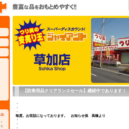
【防寒用品クリアランスセール】継続中であります！
・
・
・
ール
毎度。お世話になっております。 お知らせ係 高橋より
・
物！
・
 セ
・