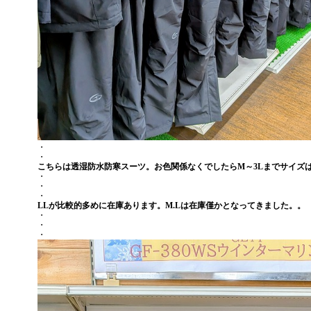
・
・
こちらは透湿防水防寒スーツ。お色関係なくでしたらM～3Lまでサイズ
・
・
・
LLが比較的多めに在庫あります。M.Lは在庫僅かとなってきました。。
・
・
・