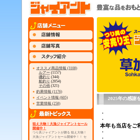
●
オススメ商品情報 (3108)
ルアー
(1157)
磯釣り
(344)
船釣り
(2054)
その他
(321)
●
釣果情報 (1176)
●
イベント情報 (605)
2025年の感
●
営業情報 (258)
・
・
狙え大物！大漁ジャイアントセール
本年も当店をご
開催中！
・
つり具ジャイアントが贈る 狙え大物！
大漁ジャイアントセール開催中！！ セ
・