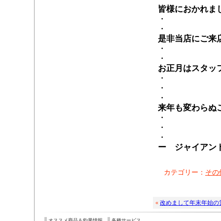
皆様におかれま
・
・
是非当店にご来
・
・
お正月は
スタッ
・
・
・
来年も変わらぬ
・
・
・
ー ジャイアン
カテゴリー：
その
«
改めまして年末年始の
オススメ商品＆釣果情報
各種サービス