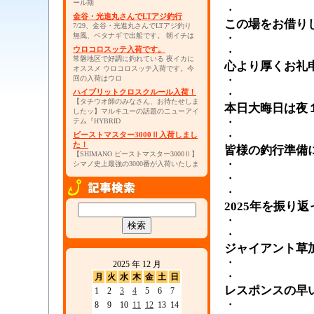
ール期
・
金谷・光進丸さんでLTアジ釣行
この場をお借り
7/29、金谷・光進丸さんでLTアジ釣り
無風、ベタナギで出船です。 朝イチは
・
ウロコロスッテ入荷です。
・
常磐地区で好調に釣れている 夜イカに
心より厚くお礼
オススメ ウロコロスッテ入荷です。今
・
回の入荷はウロ
ハイブリットクロスクルール入荷！
・
【タチウオ師のみなさん、お待たせしま
本日大晦日は夜
したッ】マルキユーの話題のニューアイ
・
テム『HYBRID
・
ビーストマスター3000Ⅱ入荷しまし
た！
皆様の釣行準備
【SHIMANO ビーストマスター3000Ⅱ】
・
シマノ史上最強の3000番が入荷いたしま
・
・
2025年を振り
・
・
ジャイアント草
・
2025 年 12 月
・
月
火
水
木
金
土
日
レスポンスの早
1
2
3
4
5
6
7
・
8
9
10
11
12
13
14