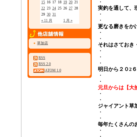
・
15
16
17
18
19
20
21
実釣を通して、
22
23
24
25
26
27
28
・
29
30
31
・
« 11 月
1 月 »
更なる磨きをか
・
・
●
草加店
それはさておき
・
・
RSS
・
RSS 2.0
明日から２０2
ATOM 1.0
・
・
元旦からは【大
・
・
ジャイアント草
・
・
毎年たくさんの
・
・