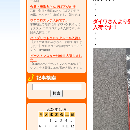
ール期
・
金谷・光進丸さんでLTアジ釣行
・
7/29、金谷・光進丸さんでLTアジ釣り
無風、ベタナギで出船です。 朝イチは
・
ウロコロスッテ入荷です。
ダイワさんより
常磐地区で好調に釣れている 夜イカに
入荷です！
オススメ ウロコロスッテ入荷です。今
・
回の入荷はウロ
ハイブリットクロスクルール入荷！
・
【タチウオ師のみなさん、お待たせしま
・
したッ】マルキユーの話題のニューアイ
テム『HYBRID
ビーストマスター3000Ⅱ入荷しまし
た！
【SHIMANO ビーストマスター3000Ⅱ】
シマノ史上最強の3000番が入荷いたしま
2025 年 10 月
月
火
水
木
金
土
日
1
2
3
4
5
6
7
8
9
10
11
12