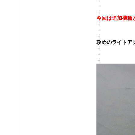
・
・
・
今回は
追加機種
・
・
・
攻めのライトア
・
・
・