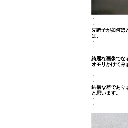
・
・
先調子が如何ほ
は、
・
・
・
綺麗な画像でな
オモリかけてみ
・
・
・
結構な差であり
と思います。
・
・
・