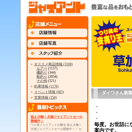
●
オススメ商品情報 (3108)
ルアー
(1157)
磯釣り
(344)
船釣り
(2054)
その他
(321)
●
釣果情報 (1176)
●
イベント情報 (605)
ダイワさん新製
●
営業情報 (258)
・
・
狙え大物！大漁ジャイアントセール
・
開催中！
毎度。お世話に
つり具ジャイアントが贈る 狙え大物！
大漁ジャイアントセール開催中！！ セ
案内です。