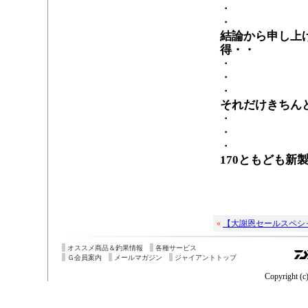
・
・
結論から申し上
得・・
・
・
・
それだけきちん
・
・
・
170ともども新
«
【大謝恩セールスペシ
オススメ商品＆釣果情報
各種サービス
Ｇ会員案内
メールマガジン
ジャイアントトップ
Copyright (c)