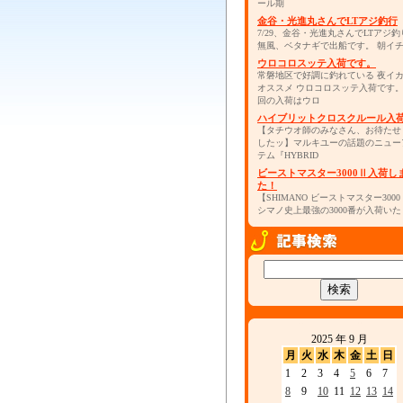
ール期
金谷・光進丸さんでLTアジ釣行
7/29、金谷・光進丸さんでLTアジ釣
無風、ベタナギで出船です。 朝イ
ウロコロスッテ入荷です。
常磐地区で好調に釣れている 夜イ
オススメ ウロコロスッテ入荷です
回の入荷はウロ
ハイブリットクロスクルール入
【タチウオ師のみなさん、お待たせ
したッ】マルキユーの話題のニュー
テム『HYBRID
ビーストマスター3000Ⅱ入荷し
た！
【SHIMANO ビーストマスター300
シマノ史上最強の3000番が入荷いた
2025 年 9 月
月
火
水
木
金
土
日
1
2
3
4
5
6
7
8
9
10
11
12
13
14