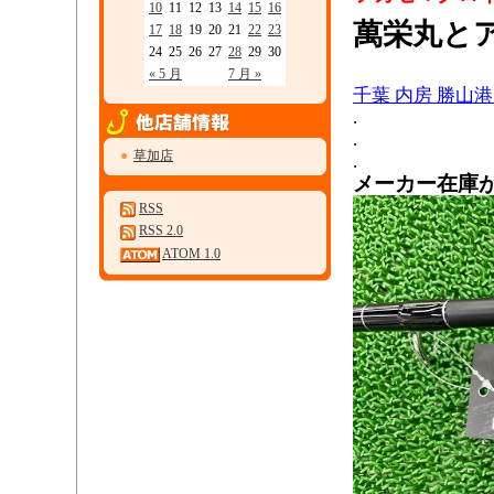
10
11
12
13
14
15
16
萬栄丸と
17
18
19
20
21
22
23
24
25
26
27
28
29
30
« 5 月
7 月 »
千葉 内房 勝山港 釣
.
.
●
草加店
.
メーカー在庫
RSS
RSS 2.0
ATOM 1.0