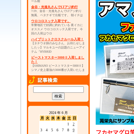
ール期
金谷・光進丸さんでLTアジ釣行
7/29、金谷・光進丸さんでLTアジ釣り
無風、ベタナギで出船です。 朝イチは
ウロコロスッテ入荷です。
常磐地区で好調に釣れている 夜イカに
オススメ ウロコロスッテ入荷です。今
回の入荷はウロ
ハイブリットクロスクルール入荷！
【タチウオ師のみなさん、お待たせしま
したッ】マルキユーの話題のニューアイ
テム『HYBRID
ビーストマスター3000Ⅱ入荷しまし
た！
【SHIMANO ビーストマスター3000Ⅱ】
シマノ史上最強の3000番が入荷いたしま
2024 年 6 月
月
火
水
木
金
土
日
1
2
3
4
5
6
7
8
9
フカセマグロ竿