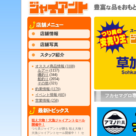
●
オススメ商品情報 (3108)
ルアー
(1157)
磯釣り
(344)
船釣り
(2054)
その他
(321)
●
釣果情報 (1176)
●
イベント情報 (605)
フカセマグロ
●
営業情報 (258)
狙え大物！大漁ジャイアントセール
開催中！
つり具ジャイアントが贈る 狙え大物！
大漁ジャイアントセール開催中！！ セ