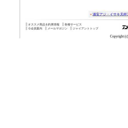
«
浦安アジ・イサキ天秤
オススメ商品＆釣果情報
各種サービス
Ｇ会員案内
メールマガジン
ジャイアントトップ
Copyright (c)