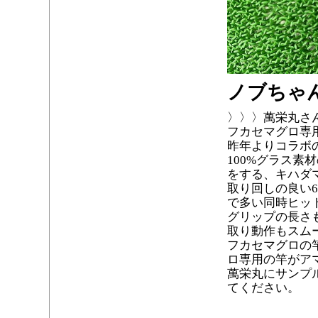
ノブちゃ
〉〉〉萬栄丸さ
フカセマグロ専
昨年よりコラボ
100%グラス
をする、キハダ
取り回しの良い6
で多い同時ヒッ
グリップの長さ
取り動作もスム
フカセマグロの
ロ専用の竿がア
萬栄丸にサンプ
てください。