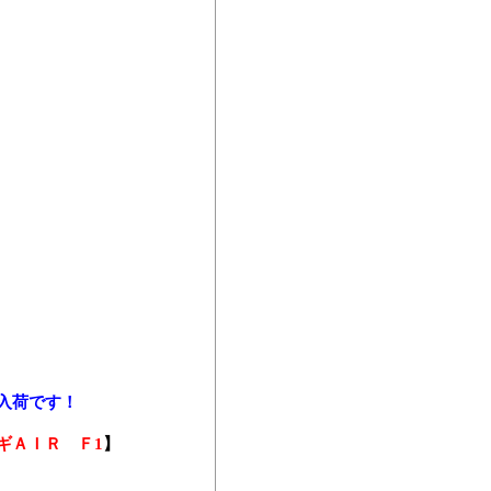
入荷です！
ギＡＩＲ Ｆ1
】