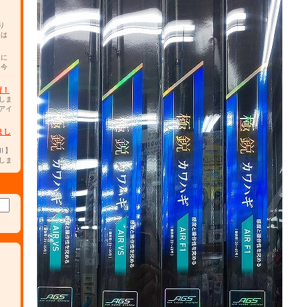
り
チは
カに
。今
荷！
しま
アイ
まし
0Ⅱ】
しま