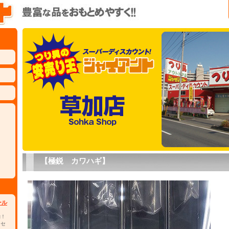
【極鋭 カワハギ】
ール
物！
 セ