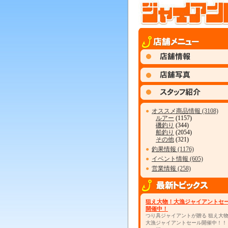
●
オススメ商品情報 (3108)
ルアー
(1157)
磯釣り
(344)
船釣り
(2054)
その他
(321)
●
釣果情報 (1176)
●
イベント情報 (605)
●
営業情報 (258)
狙え大物！大漁ジャイアントセ
開催中！
つり具ジャイアントが贈る 狙え大
大漁ジャイアントセール開催中！！