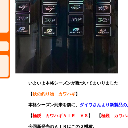
いよいよ本格シーズンが近づいてまいりました
【
秋の釣り物 カワハギ
】
本格シーズン到来を前に、
ダイワさんより新製品の
【
極鋭 カワハギＡＩＲ ＶＳ
】 【
極鋭 カワハ
今回新発売のＡＩＲはこの２機種。