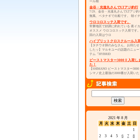
ール期
金谷・光進丸さんでLTアジ釣行
7/29、金谷・光進丸さんでLTアジ釣
無風、ベタナギで出船です。 朝イ
ウロコロスッテ入荷です。
常磐地区で好調に釣れている 夜イ
オススメ ウロコロスッテ入荷です
回の入荷はウロ
ハイブリットクロスクルール入
【タチウオ師のみなさん、お待たせ
したッ】マルキユーの話題のニュー
テム『HYBRID
ビーストマスター3000Ⅱ入荷し
た！
【SHIMANO ビーストマスター300
シマノ史上最強の3000番が入荷いた
2021 年 8 月
月
火
水
木
金
土
日
1
2
3
4
5
6
7
8