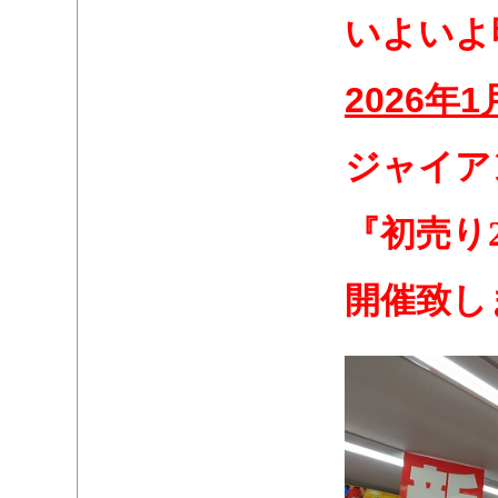
・
いよいよ
・
・
2026
年
1
・
。
ジャイア
・
・
『初売り2
・
・
開催致し
・
・