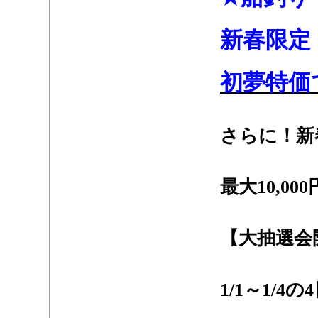
・
・
新春限定
・
・
初夢特価
・
・
さらに！新
・
最大10,0
・
【大抽選会
・
1/1～1/
：