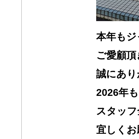
・
・
本年もジ
・
・
ご愛顧頂
・
・
誠にあり
・
・
2026
年も
・
・
スタッフ
・
・
宜しくお
。