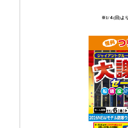
//
。
※1/４(日)
・
・