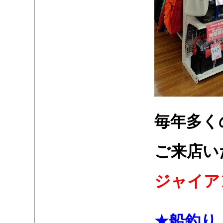
・
・
毎年多く
・
・
ご来店い
・
・
ジャイア
・
・
。
★
船釣り