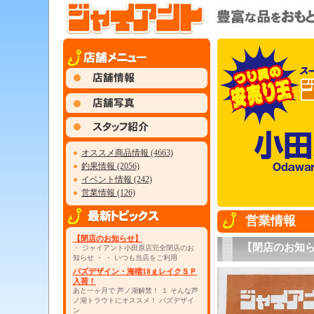
●
オススメ商品情報 (4663)
●
釣果情報 (2056)
●
イベント情報 (242)
●
営業情報 (126)
営業情報
【閉店のお知らせ】
【閉店のお知
・ ジャイアント小田原店完全閉店のお
知らせ ・ ・ いつも当店をご利用
パズデザイン・海晴18ｇレイクＳＰ
入荷！
あと一ヶ月で 芦ノ湖解禁！ １ そんな芦
ノ湖トラウトにオススメ！ パズデザイ
ン