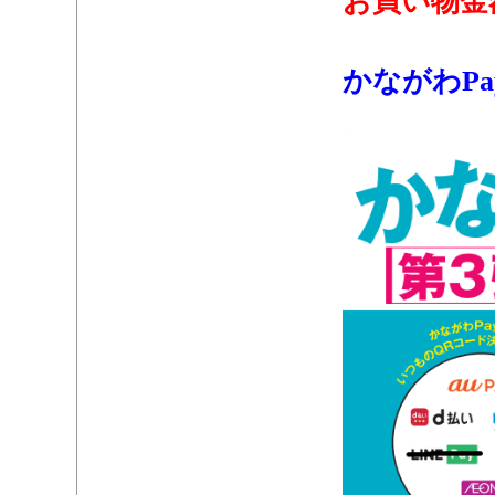
お買い物金
・
かながわP
・