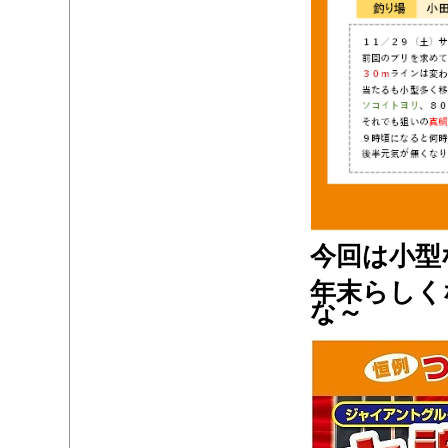
今回は小型
年末らしく
な～