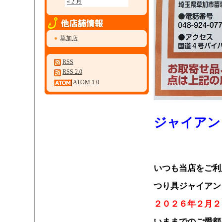
« 2 月
●
草加店
RSS
RSS 2.0
ATOM 1.0
・
ジャイアン
・
・
いつも当店をご利
つり具ジャイアン
２０２６年２月２
いままでのご愛顧