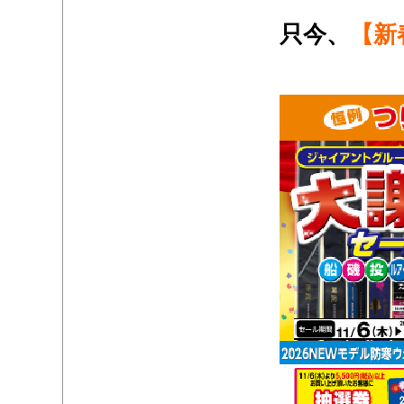
・
只今、
【新
・
・