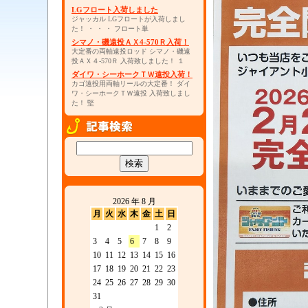
LGフロート入荷しました
ジャッカル LGフロートが入荷しまし
た！ ・ ・ ・ フロート単
シマノ・磯遠投ＡＸ4-570Ｒ入荷！
大定番の両軸遠投ロッド シマノ・磯遠
投ＡＸ４-570Ｒ 入荷致しました！ １
ダイワ・シーホークＴＷ遠投入荷！
カゴ遠投用両軸リールの大定番！ ダイ
ワ・シーホークＴＷ遠投 入荷致しまし
た！ 堅
2026 年 8 月
月
火
水
木
金
土
日
1
2
3
4
5
6
7
8
9
10
11
12
13
14
15
16
17
18
19
20
21
22
23
24
25
26
27
28
29
30
31